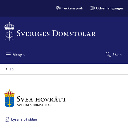
Teckenspråk
Other languages
Meny
Sök
09
Lyssna på sidan