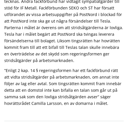
tecknas. Andra fackförbund har vidtagit sympatiåtgärder till
stöd för IF Metall. Fackförbunden SEKO och ST har försatt
utförandet av vissa arbetsuppgifter på PostNord i blockad för
att PostNord inte ska ge ut några försändelser till Tesla.
Parterna i målet är överens om att stridsåtgärderna är lovliga.
Tesla har i målet begärt att PostNord ska tvingas leverera
försändelserna till bolaget. Liksom tingsrätten har hovrätten
kommit fram till att ett bifall till Teslas talan skulle innebära
en överträdelse av det skydd som regeringsformen ger
stridsåtgärder på arbetsmarknaden.
”Enligt 2 kap. 14 § regeringsformen har ett fackförbund rätt
att vidta stridsåtgärder på arbetsmarknaden, om annat inte
följer av lag eller avtal. Som tingsrätten kommit fram innebär
detta att en domstol inte kan bifalla en talan som går ut på
samma sak som den lovliga stridsåtgärden avser” säger
hovrättsrådet Camilla Larsson, en av domarna i målet.