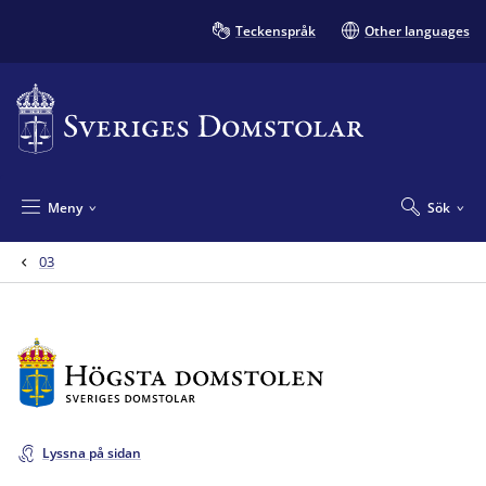
Teckenspråk
Other languages
Meny
Sök
03
Lyssna på sidan