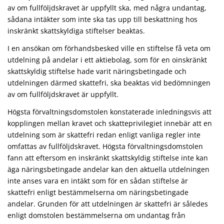
av om fullföljdskravet är uppfyllt ska, med några undantag,
sådana intäkter som inte ska tas upp till beskattning hos
inskränkt skattskyldiga stiftelser beaktas.
I en ansökan om förhandsbesked ville en stiftelse få veta om
utdelning på andelar i ett aktiebolag, som för en oinskränkt
skattskyldig stiftelse hade varit näringsbetingade och
utdelningen därmed skattefri, ska beaktas vid bedömningen
av om fullföljdskravet är uppfyllt.
Högsta förvaltningsdomstolen konstaterade inledningsvis att
kopplingen mellan kravet och skatteprivilegiet innebär att en
utdelning som är skattefri redan enligt vanliga regler inte
omfattas av fullföljdskravet. Högsta förvaltningsdomstolen
fann att eftersom en inskränkt skattskyldig stiftelse inte kan
äga näringsbetingade andelar kan den aktuella utdelningen
inte anses vara en intäkt som för en sådan stiftelse är
skattefri enligt bestämmelserna om näringsbetingade
andelar. Grunden för att utdelningen är skattefri är således
enligt domstolen bestämmelserna om undantag från