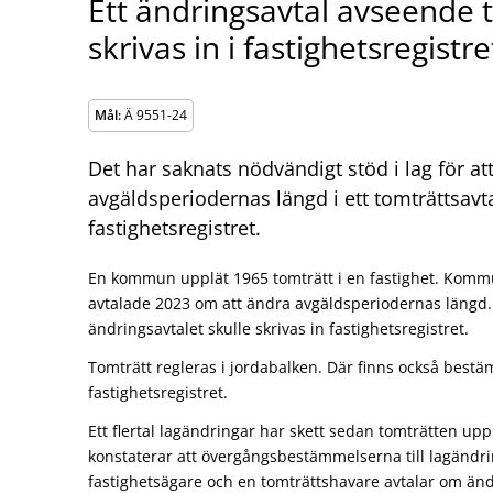
Ett ändringsavtal avseende 
skrivas in i fastighetsregistre
Mål:
Ä 9551-24
Det har saknats nödvändigt stöd i lag för at
avgäldsperiodernas längd i ett tomträttsavta
fastighetsregistret.
En kommun upplät 1965 tomträtt i en fastighet. Kom
avtalade 2023 om att ändra avgäldsperiodernas läng
ändringsavtalet skulle skrivas in fastighetsregistret.
Tomträtt regleras i jordabalken. Där finns också bestä
fastighetsregistret.
Ett flertal lagändringar har skett sedan tomträtten up
konstaterar att övergångsbestämmelserna till lagändr
fastighetsägare och en tomträttshavare avtalar om än