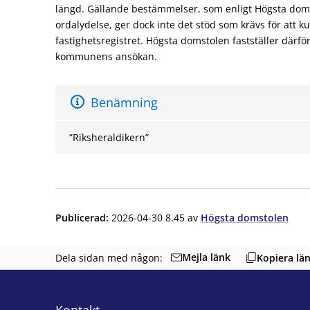
längd. Gällande bestämmelser, som enligt Högsta domst
ordalydelse, ger dock inte det stöd som krävs för att ku
fastighetsregistret. Högsta domstolen fastställer därför
kommunens ansökan.
Benämning
”Riksheraldikern”
Publicerad
:
2026-04-30 8.45
av
Högsta domstolen
Mejla länk
Dela sidan med någon:
Kopiera lä
Kontakt