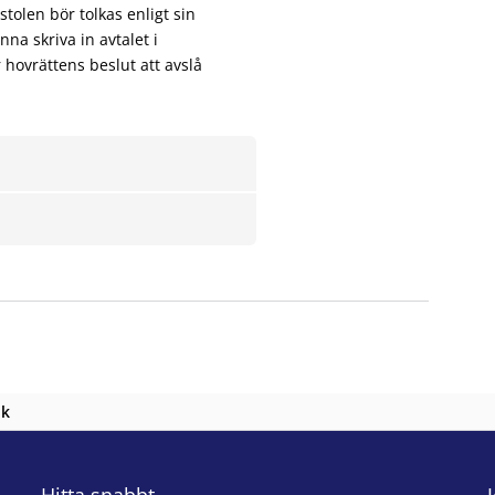
olen bör tolkas enligt sin
nna skriva in avtalet i
 hovrättens beslut att avslå
nk
Hitta snabbt