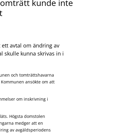
tomträtt kunde inte
t
t ett avtal om ändring av
l skulle kunna skrivas in i
munen och tomträttshavarna
d. Kommunen ansökte om att
mmelser om inskrivning i
pläts. Högsta domstolen
ingarna medger att en
dring av avgäldsperiodens