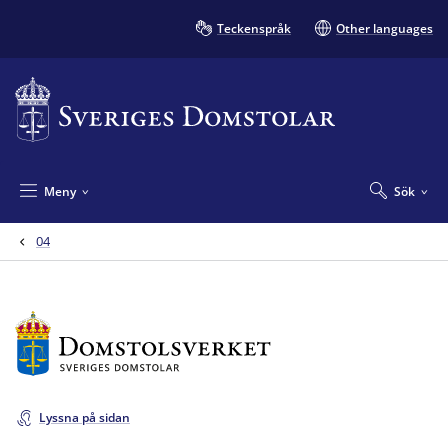
Teckenspråk
Other languages
Meny
Sök
04
Lyssna på sidan