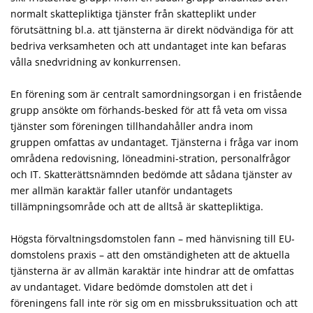
normalt skattepliktiga tjänster från skatteplikt under
förutsättning bl.a. att tjänsterna är direkt nödvändiga för att
bedriva verksamheten och att undantaget inte kan befaras
vålla snedvridning av konkurrensen.
En förening som är centralt samordningsorgan i en fristående
grupp ansökte om förhands-besked för att få veta om vissa
tjänster som föreningen tillhandahåller andra inom
gruppen omfattas av undantaget. Tjänsterna i fråga var inom
områdena redovisning, löneadmini-stration, personalfrågor
och IT. Skatterättsnämnden bedömde att sådana tjänster av
mer allmän karaktär faller utanför undantagets
tillämpningsområde och att de alltså är skattepliktiga.
Högsta förvaltningsdomstolen fann – med hänvisning till EU-
domstolens praxis – att den omständigheten att de aktuella
tjänsterna är av allmän karaktär inte hindrar att de omfattas
av undantaget. Vidare bedömde domstolen att det i
föreningens fall inte rör sig om en missbrukssituation och att