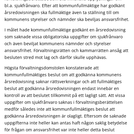
bl.a. sjukfrånvaro. Efter att kommunfullmäktige har godkänt
årsredovisningen ska fullmäktige även ta ställning till om
kommunens styrelser och nämnder ska beviljas ansvarsfrihet.
I målet hade kommunfullmäktige godkänt en årsredovisning
som saknade vissa obligatoriska uppgifter om sjukfrånvaro
och även beviljat kommunens nämnder och styrelser
ansvarsfrihet. Förvaltningsrätten och kammarrätten ansåg att
besluten stred mot lag och därför skulle upphävas.
Högsta förvaltningsdomstolen konstaterade att
kommunfullmäktiges beslut om att godkänna kommunens
årsredovisning saknar rättsverkningar och att fullmäktiges
beslut att godkänna årsredovisningen endast innebär en
kontroll av att beslutet tillkommit på ett lagligt sätt. Att vissa
uppgifter om sjukfrånvaro saknas i förvaltningsberättelsen
medför således inte att kommunfullmäktiges beslut att
godkänna årsredovisningen är olagligt. Eftersom de saknade
uppgifterna inte heller kan antas haft någon saklig betydelse
för frågan om ansvarsfrihet var inte heller detta beslut