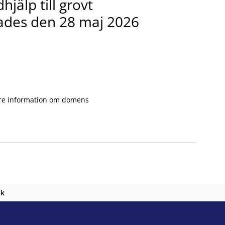
jälp till grovt
utades den 28 maj 2026
are information om domens
nk