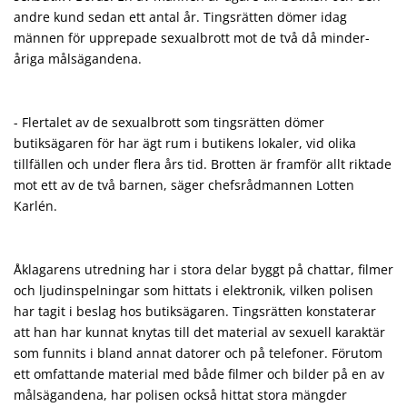
andre kund sedan ett antal år. Tings­rätten dömer idag
männen för upprepade sexualbrott mot de två då minder­
åriga målsägandena.
- Flertalet av de sexualbrott som tingsrätten dömer
butiksägaren för har ägt rum i butikens lokaler, vid olika
tillfällen och under flera års tid. Brotten är framför allt riktade
mot ett av de två barnen, säger chefsrådmannen Lotten
Karlén.
Åklagarens utredning har i stora delar byggt på chattar, filmer
och ljud­inspelningar som hittats i elektronik, vilken polisen
har tagit i beslag hos butiksägaren. Tingsrätten konstaterar
att han har kunnat knytas till det material av sexuell karaktär
som funnits i bland annat datorer och på telefoner. Förutom
ett omfattande material med både filmer och bilder på en av
målsägandena, har polisen också hittat stora mängder