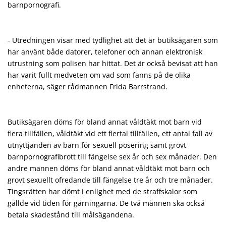
barnpornografi.
- Utredningen visar med tydlighet att det är butiksägaren som
har använt både datorer, telefoner och annan elektronisk
utrustning som polisen har hittat. Det är också bevisat att han
har varit fullt medveten om vad som fanns på de olika
enheterna, säger rådmannen Frida Barrstrand.
Butiksägaren döms för bland annat våldtäkt mot barn vid
flera tillfällen, våldtäkt vid ett flertal tillfällen, ett antal fall av
utnyttjanden av barn för sexuell posering samt grovt
barnpornografibrott till fängelse sex år och sex månader. Den
andre mannen döms för bland annat våldtäkt mot barn och
grovt sexuellt ofredande till fängelse tre år och tre månader.
Tingsrätten har dömt i enlighet med de straff­skalor som
gällde vid tiden för gärningarna. De två männen ska också
betala skadestånd till målsägandena.