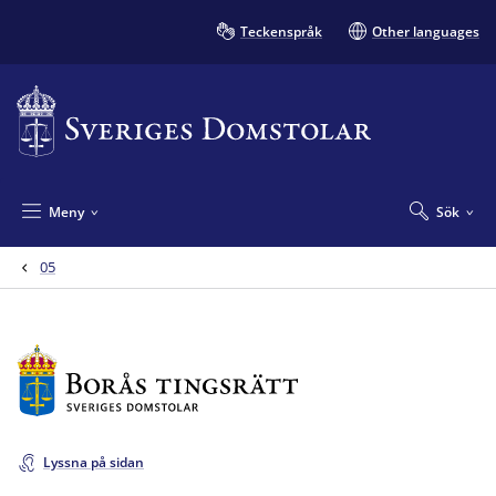
Teckenspråk
Other languages
Meny
Sök
05
Lyssna på sidan