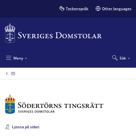
Teckenspråk
Other languages
Meny
Sök
05
Lyssna på sidan