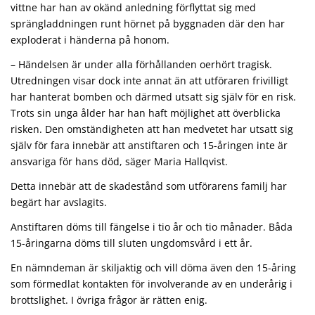
vittne har han av okänd anledning förflyttat sig med
sprängladdningen runt hörnet på byggnaden där den har
exploderat i händerna på honom.
– Händelsen är under alla förhållanden oerhört tragisk.
Utredningen visar dock inte annat än att utföraren frivilligt
har hanterat bomben och därmed utsatt sig själv för en risk.
Trots sin unga ålder har han haft möjlighet att överblicka
risken. Den omständigheten att han medvetet har utsatt sig
själv för fara innebär att anstiftaren och 15-åringen inte är
ansvariga för hans död, säger Maria Hallqvist.
Detta innebär att de skadestånd som utförarens familj har
begärt har avslagits.
Anstiftaren döms till fängelse i tio år och tio månader. Båda
15-åringarna döms till sluten ungdomsvård i ett år.
En nämndeman är skiljaktig och vill döma även den 15-åring
som förmedlat kontakten för involverande av en underårig i
brottslighet. I övriga frågor är rätten enig.