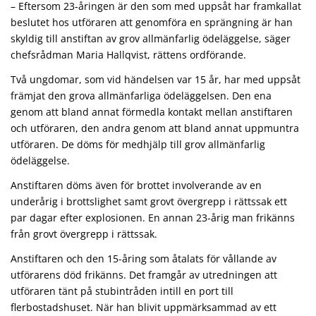
– Eftersom 23-åringen är den som med uppsåt har framkallat
beslutet hos utföraren att genomföra en sprängning är han
skyldig till anstiftan av grov allmänfarlig ödeläggelse, säger
chefsrådman Maria Hallqvist, rättens ordförande.
Två ungdomar, som vid händelsen var 15 år, har med uppsåt
främjat den grova allmänfarliga ödeläggelsen. Den ena
genom att bland annat förmedla kontakt mellan anstiftaren
och utföraren, den andra genom att bland annat uppmuntra
utföraren. De döms för medhjälp till grov allmänfarlig
ödeläggelse.
Anstiftaren döms även för brottet involverande av en
underårig i brottslighet samt grovt övergrepp i rättssak ett
par dagar efter explosionen. En annan 23-årig man frikänns
från grovt övergrepp i rättssak.
Anstiftaren och den 15-åring som åtalats för vållande av
utförarens död frikänns. Det framgår av utredningen att
utföraren tänt på stubintråden intill en port till
flerbostadshuset. När han blivit uppmärksammad av ett