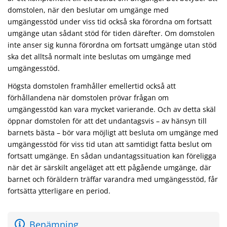
domstolen, när den beslutar om umgänge med
umgängesstöd under viss tid också ska förordna om fortsatt
umgänge utan sådant stöd för tiden därefter. Om domstolen
inte anser sig kunna förordna om fortsatt umgänge utan stöd
ska det alltså normalt inte beslutas om umgänge med
umgängesstöd.
Högsta domstolen framhåller emellertid också att
förhållandena när domstolen prövar frågan om
umgängesstöd kan vara mycket varierande. Och av detta skäl
öppnar domstolen för att det undantagsvis – av hänsyn till
barnets bästa – bör vara möjligt att besluta om umgänge med
umgängesstöd för viss tid utan att samtidigt fatta beslut om
fortsatt umgänge. En sådan undantagssituation kan föreligga
när det är särskilt angeläget att ett pågående umgänge, där
barnet och föräldern träffar varandra med umgängesstöd, får
fortsätta ytterligare en period.
Benämning