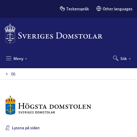
Teckenspråk
Other languages
Meny
Sök
06
Lyssna på sidan