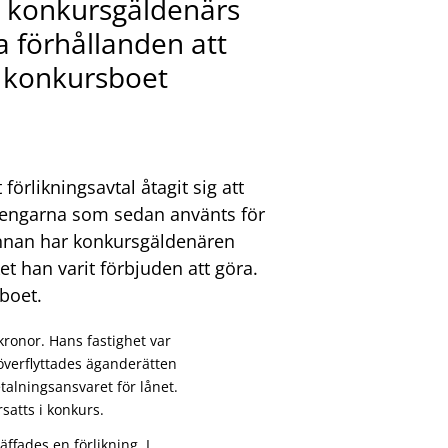
n konkursgäldenärs
a förhållanden att
l konkursboet
förlikningsavtal åtagit sig att
engarna som sedan använts för
annan har konkursgäldenären
et han varit förbjuden att göra.
sboet.
ronor. Hans fastighet var
överflyttades äganderätten
talningsansvaret för lånet.
atts i konkurs.
äffades en förlikning. I