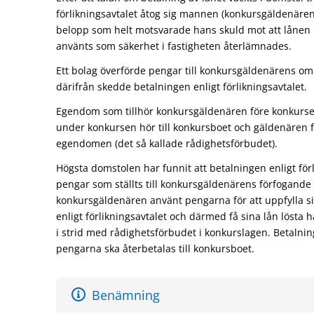
förlikningsavtalet åtog sig mannen (konkursgäldenären) 
belopp som helt motsvarade hans skuld mot att lånen
använts som säkerhet i fastigheten återlämnades.
Ett bolag överförde pengar till konkursgäldenärens o
därifrån skedde betalningen enligt förlikningsavtalet.
Egendom som tillhör konkursgäldenären före konkursen
under konkursen hör till konkursboet och gäldenären f
egendomen (det så kallade rådighetsförbudet).
Högsta domstolen har funnit att betalningen enligt för
pengar som ställts till konkursgäldenärens förfogande o
konkursgäldenären använt pengarna för att uppfylla si
enligt förlikningsavtalet och därmed få sina lån lösta 
i strid med rådighetsförbudet i konkurslagen. Betalnin
pengarna ska återbetalas till konkursboet.
Benämning