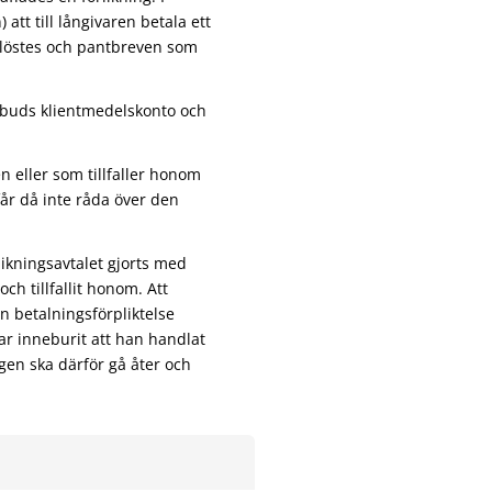
att till långivaren betala ett
 löstes och pantbreven som
mbuds klientmedelskonto och
 eller som tillfaller honom
år då inte råda över den
likningsavtalet gjorts med
ch tillfallit honom. Att
n betalningsförpliktelse
har inneburit att han handlat
gen ska därför gå åter och