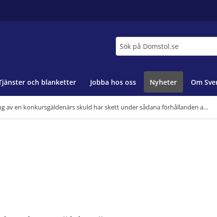
Sök
Tjänster och blanketter
Jobba hos oss
Nyheter
Om Sver
Fråga om en betalning av en konkursgäldenärs skuld har skett under sådana förhållanden att pengarna ska anses höra till konkursboet