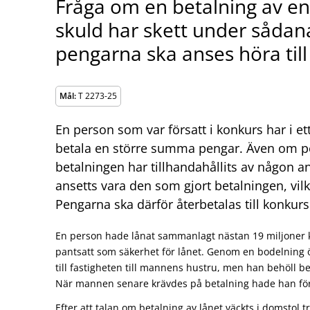
Fråga om en betalning av e
skuld har skett under sådan
pengarna ska anses höra til
Mål:
T 2273-25
En person som var försatt i konkurs har i ett 
betala en större summa pengar. Även om p
betalningen har tillhandahållits av någon 
ansetts vara den som gjort betalningen, vilk
Pengarna ska därför återbetalas till konkur
En person hade lånat sammanlagt nästan 19 miljoner k
pantsatt som säkerhet för lånet. Genom en bodelning 
till fastigheten till mannens hustru, men han behöll be
När mannen senare krävdes på betalning hade han förs
Efter att talan om betalning av lånet väckts i domstol tr