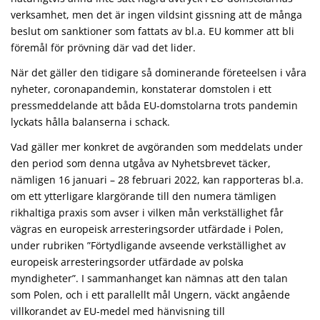
verksamhet, men det är ingen vildsint gissning att de många
beslut om sanktioner som fattats av bl.a. EU kommer att bli
föremål för prövning där vad det lider.
När det gäller den tidigare så dominerande företeelsen i våra
nyheter, coronapandemin, konstaterar domstolen i ett
pressmeddelande att båda EU-domstolarna trots pandemin
lyckats hålla balanserna i schack.
Vad gäller mer konkret de avgöranden som meddelats under
den period som denna utgåva av Nyhetsbrevet täcker,
nämligen 16 januari – 28 februari 2022, kan rapporteras bl.a.
om ett ytterligare klargörande till den numera tämligen
rikhaltiga praxis som avser i vilken mån verkställighet får
vägras en europeisk arresteringsorder utfärdade i Polen,
under rubriken ”Förtydligande avseende verkställighet av
europeisk arresteringsorder utfärdade av polska
myndigheter”. I sammanhanget kan nämnas att den talan
som Polen, och i ett parallellt mål Ungern, väckt angående
villkorandet av EU-medel med hänvisning till