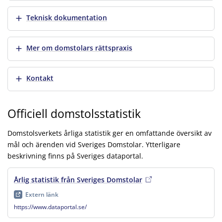
Visa mer
Teknisk dokumentation
Visa mer
Mer om domstolars rättspraxis
Visa mer
Kontakt
Officiell domstolsstatistik
Domstolsverkets årliga statistik ger en omfattande översikt av
mål och ärenden vid Sveriges Domstolar. Ytterligare
beskrivning finns på Sveriges dataportal.
Årlig statistik från Sveriges Domstolar
, extern länk
, öppnas i 
Extern länk
https://www.dataportal.se/