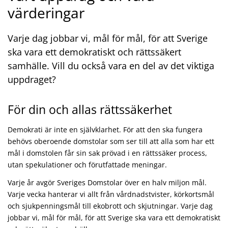
värderingar
Varje dag jobbar vi, mål för mål, för att Sverige
ska vara ett demokratiskt och rättssäkert
samhälle. Vill du också vara en del av det viktiga
uppdraget?
För din och allas rättssäkerhet
DOM2532_Sveriges domstolar_2026_04_17_1080p_h264
Demokrati är inte en självklarhet. För att den ska fungera
behövs oberoende domstolar som ser till att alla som har ett
mål i domstolen får sin sak prövad i en rättssäker process,
utan spekulationer och förutfattade meningar.
Varje år avgör Sveriges Domstolar över en halv miljon mål.
Varje vecka hanterar vi allt från vårdnadstvister, körkortsmål
och sjukpenningsmål till ekobrott och skjutningar. Varje dag
jobbar vi, mål för mål, för att Sverige ska vara ett demokratiskt