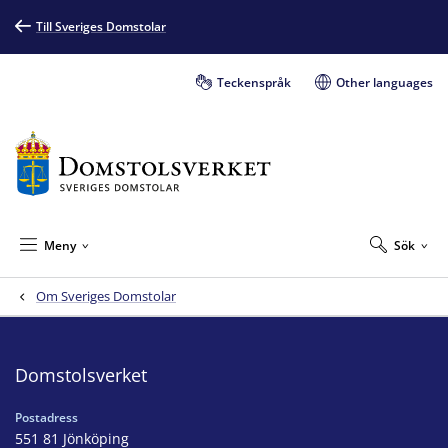
Till Sveriges Domstolar
Teckenspråk
Other languages
Meny
Sök
Om Sveriges Domstolar
Domstolsverket
Postadress
551 81 Jönköping