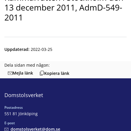
13 december 2011, AdmD-549-
2011
Uppdaterad
:
2022-03-25
Dela sidan med någon:
Mejla länk
Kopiera länk
Domstolsverket
Postadress
551 81 Jönköping
E-post
domstolsverket@dom.se