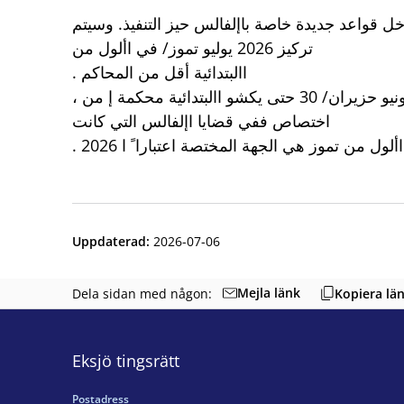
ل قواعد جديدة خاصة باإلفالس حيز التنفيذ. وسيتم
تركيز 2026 يوليو تموز/ في األول من
. االبتدائية أقل من المحاكم
، ستصبح محكمة يونشوبينغ 2026 يونيو حزيران/ 30 حتى يكشو االبتدائية محكمة إ من
اختصاص ففي قضايا اإلفالس التي كانت
. 2026 ألول من تموز هي الجهة المختصة اعتبارا ً ا
Uppdaterad
:
2026-07-06
Mejla länk
Dela sidan med någon:
Kopiera lä
Eksjö tingsrätt
Postadress