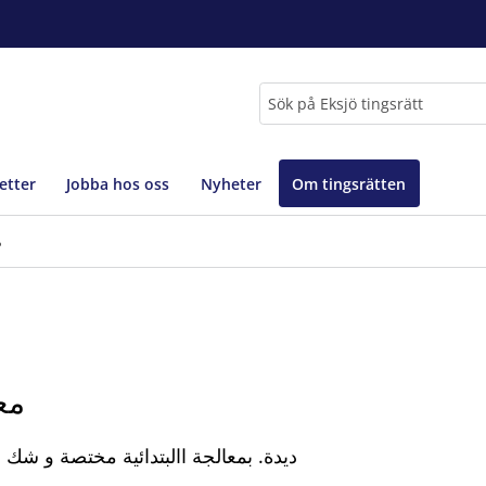
Sök
etter
Jobba hos oss
Nyheter
Om tingsrätten
م
مع
ديدة. بمعالجة االبتدائية مختصة و شك ي ، لم تعد محكمة إ 26