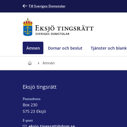
Till Sveriges Domstolar
Ämnen
Domar och beslut
Tjänster och blank
Ämnen
Eksjö tingsrätt
Postadress
Box 230
575 23 Eksjö
E-post
eksjo.tingsratt@dom.se