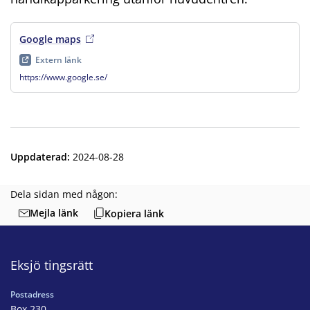
Google maps
, extern länk
, öppnas i ny flik
Extern länk
https://www.google.se/
Uppdaterad
:
2024-08-28
Dela sidan med någon:
Mejla länk
Kopiera länk
Eksjö tingsrätt
Postadress
Box 230