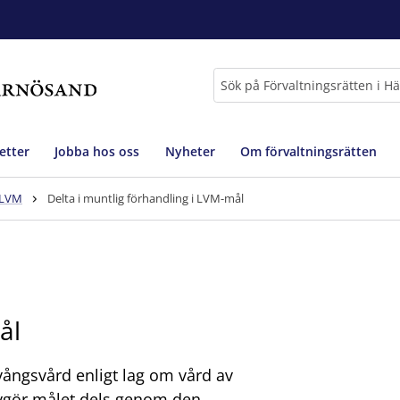
Sök
etter
Jobba hos oss
Nyheter
Om förvaltningsrätten
 LVM
Delta i muntlig förhandling i LVM-mål
ål
ångsvård enligt lag om vård av
avgör målet dels genom den