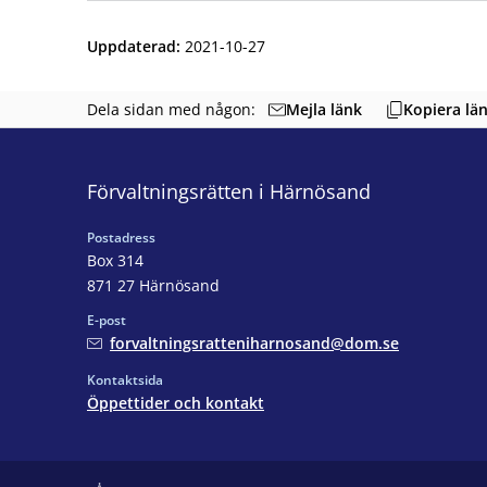
Uppdaterad
:
2021-10-27
Mejla länk
Dela sidan med någon:
Kopiera lä
Förvaltningsrätten i Härnösand
Postadress
Box 314
871 27 Härnösand
E-post
forvaltningsratteniharnosand@dom.se
Kontaktsida
Öppettider och kontakt