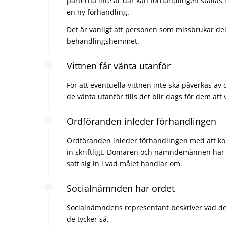
parterna inte är där kan förhandlingen ställas i
en ny förhandling.
Det är vanligt att personen som missbrukar del
behandlingshemmet.
Vittnen får vänta utanför
För att eventuella vittnen inte ska påverkas av 
de vänta utanför tills det blir dags för dem att 
Ordföranden inleder förhandlingen
Ordföranden inleder förhandlingen med att ko
in skriftligt. Domaren och nämndemännen har 
satt sig in i vad målet handlar om.
Socialnämnden har ordet
Socialnämndens representant beskriver vad de v
de tycker så.