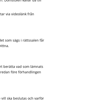
n. Domstolen kallar då till
tar via videolänk från
det som sägs i rättssalen får
vittna.
rt berätta vad som lämnats
redan före förhandlingen
ill ska beslutas och varför