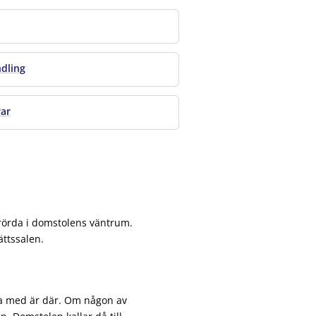
ndling
rar
rörda i domstolens väntrum.
ättssalen.
ara med är där. Om någon av