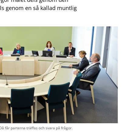
els genom en så kallad muntlig
å får parterna träffas och svara på frågor.