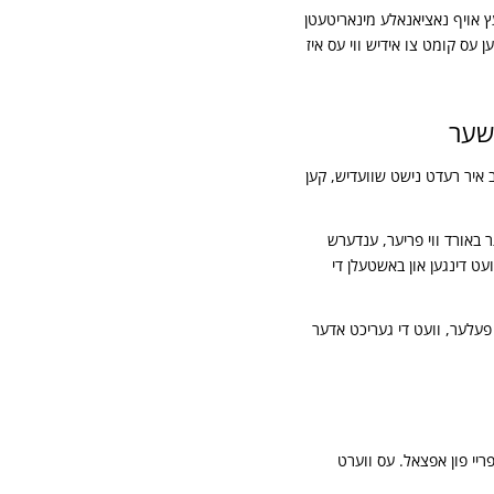
עץ אויף נאציאנאלע מינאריטעטן
ן עס קומט צו אידיש ווי עס איז
טשער
יב איר רעדט נישט שוועדיש, קען
 באורד ווי פריער, ענדערש
ועט דינגען און באשטעלן די
 פעלער, וועט די געריכט אדער
ריי פון אפצאל. עס ווערט