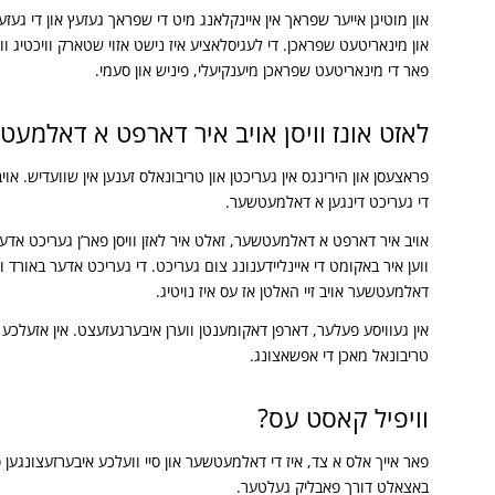
און מוטיגן אייער שפראך אין איינקלאנג מיט די שפראך געזעץ און די געז
און מינאריטעט שפראכן. די לעגיסלאציע איז נישט אזוי שטארק וויכטיג ווע
פאר די מינאריטעט שפראכן מיענקיעלי, פיניש און סעמי.
לאזט אונז וויסן אויב איר דארפט א דאלמע
פראצעסן און הירינגס אין געריכטן און טריבונאלס זענען אין שוועדיש. או
די געריכט דינגען א דאלמעטשער.
אויב איר דארפט א דאלמעטשער, זאלט איר לאזן וויסן פאר’ן געריכט אדער
ווען איר באקומט די איינליידענונג צום געריכט. די געריכט אדער באורד ו
דאלמעטשער אויב זיי האלטן אז עס איז נויטיג.
אין געוויסע פעלער, דארפן דאקומענטן ווערן איבערגעזעצט. אין אזעלכע
טריבונאל מאכן די אפשאצונג.
וויפיל קאסט עס?
פאר אייך אלס א צד, איז די דאלמעטשער און סיי וועלכע איבערזעצונגען פ
באצאלט דורך פאבליק געלטער.