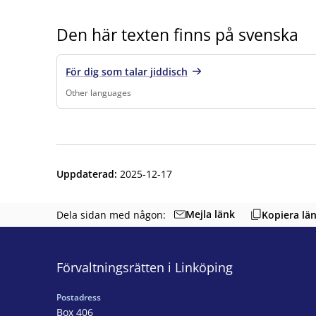
Den här texten finns på svenska
För dig som talar jiddisch
Other languages
Finns under:
Other languages
.
Uppdaterad
:
2025-12-17
Mejla länk
Dela sidan med någon:
Kopiera lä
Förvaltningsrätten i Linköping
Postadress
Box 406