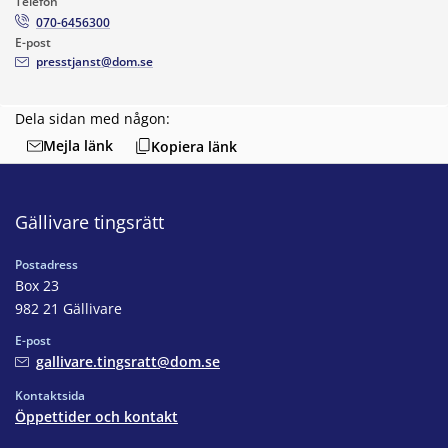
Telefon
070-6456300
E-post
presstjanst@dom.se
Dela sidan med någon:
Mejla länk
Kopiera länk
Gällivare tingsrätt
Postadress
Box 23
982 21 Gällivare
E-post
gallivare.tingsratt@dom.se
Kontaktsida
Öppettider och kontakt