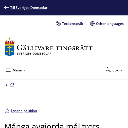
Till Sveriges Domstolar
Teckenspråk
Other languages
Meny
Sök
05
Lyssna på sidan
Många avgjorda mål trots