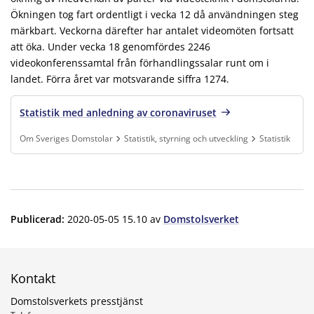
Ökningen tog fart ordentligt i vecka 12 då användningen steg
märkbart. Veckorna därefter har antalet videomöten fortsatt
att öka. Under vecka 18 genomfördes 2246
videokonferenssamtal från förhandlingssalar runt om i
landet. Förra året var motsvarande siffra 1274.
Statistik med anledning av coronaviruset
Om Sveriges Domstolar
Statistik, styrning och utveckling
Statistik
Finns under:
Om Sveriges Domstolar, Statistik, styrning och utveckling, Stati
Publicerad
:
2020-05-05 15.10
av
Domstolsverket
Kontakt
Domstolsverkets presstjänst