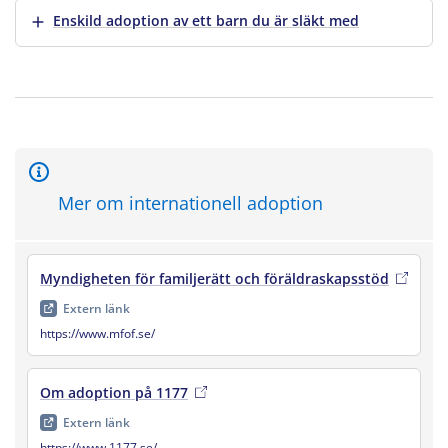
Visa mer
Enskild adoption av ett barn du är släkt med
Mer om internationell adoption
Myndigheten för familjerätt och föräldraskapsstöd
, extern
Extern länk
https://www.mfof.se/
Om adoption på 1177
, extern länk
, öppnas i ny flik
Extern länk
https://www.1177.se/