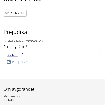
NJA 2006 s. 103
Prejudikat
Beslutsdatum
2006-03-17
Penninghäleri?
B 71-05
PDF
31 kB
Om avgörandet
Målnummer
B 71-05