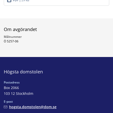
PDF
29 kB
Om avgörandet
Målnummer
Ö 5257-06
Högsta domstolen
Postadress
Box 2066
103 12 Stockholm
E-post
hogsta.domstolen@dom.se