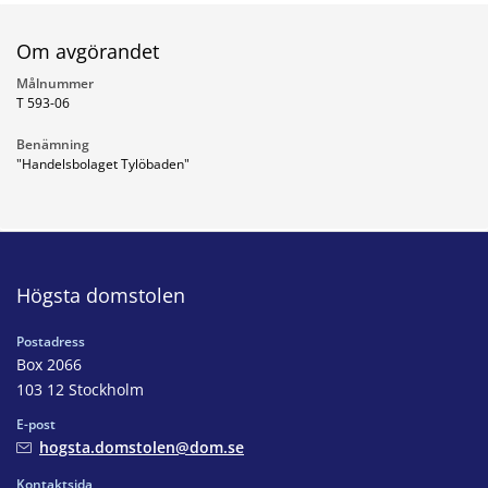
Om avgörandet
Målnummer
T 593-06
Benämning
"Handelsbolaget Tylöbaden"
Högsta domstolen
Postadress
Box 2066
103 12 Stockholm
E-post
hogsta.domstolen@dom.se
Kontaktsida