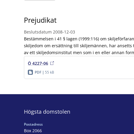
Prejudikat
Beslutsdatum
2008-12-03
Bestämmelsen i 41 § lagen (1999:116) om skiljeförfaran
skiljedom om ersättning till skiljemännen, har ansetts
av ett skiljedomsinstitut men som i en eller annan form
Ö 4227-06
PDF
55 kB
Högsta domstolen
Postadress
Box 2066