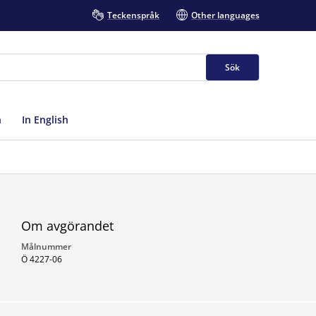
Teckenspråk
Other languages
Sök
n
In English
Om avgörandet
Målnummer
Ö 4227-06