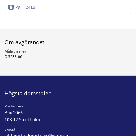
PDF
24 kB
Om avgörandet
Målnummer
Ö 3238-06
Högsta domstolen
Postadress
Box 2066
103 12 Stockholm
E-post
hogsta.domstolen@dom.se