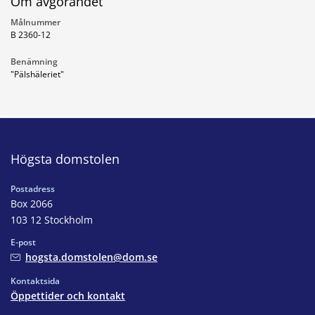
Om avgörandet
Målnummer
B 2360-12
Benämning
"Pälshäleriet"
Högsta domstolen
Postadress
Box 2066
103 12 Stockholm
E-post
hogsta.domstolen@dom.se
Kontaktsida
Öppettider och kontakt