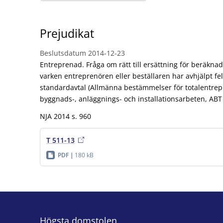
Prejudikat
Beslutsdatum
2014-12-23
Entreprenad. Fråga om rätt till ersättning för beräkn
varken entreprenören eller beställaren har avhjälpt fel
standardavtal (Allmänna bestämmelser för totalentre
byggnads-, anläggnings- och installationsarbeten, ABT 
NJA 2014 s. 960
T 511-13
PDF
180 kB
Högsta domstolen