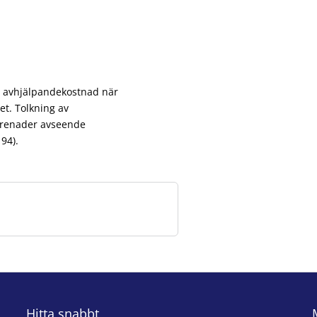
ad avhjälpandekostnad när
et. Tolkning av
prenader avseende
94).
Hitta snabbt