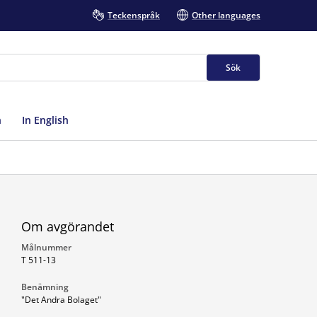
Teckenspråk
Other languages
Sök
n
In English
Om avgörandet
Målnummer
T 511-13
Benämning
"Det Andra Bolaget"