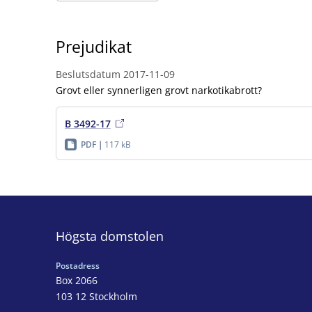
Prejudikat
Beslutsdatum
2017-11-09
Grovt eller synnerligen grovt narkotikabrott?
B 3492-17
PDF
117 kB
Högsta domstolen
Postadress
Box 2066
103 12 Stockholm