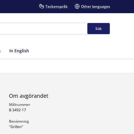
Teckenspråk
Other languages
Sök
n
In English
Om avgörandet
Målnummer
B 3492-17
Benämning
"Grillen"