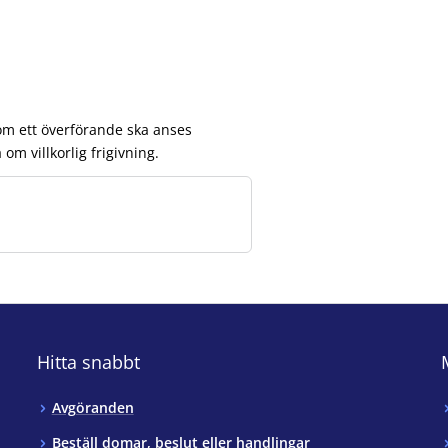
a om ett överförande ska anses
om villkorlig frigivning.
Hitta snabbt
Avgöranden
Beställ domar, beslut eller handlingar