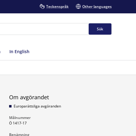
Teckenspråk
Other languages
Sök
n
In English
Om avgörandet
Europarättsliga avgöranden
Målnummer
Ö 1417-17
Benämning