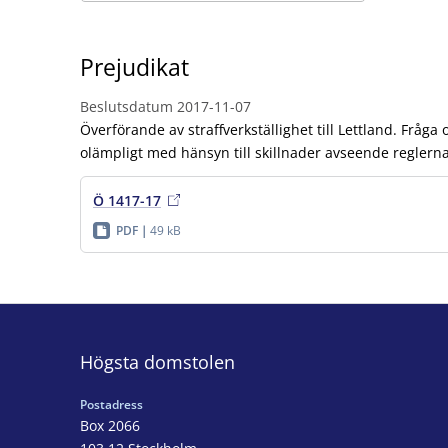
Prejudikat
Beslutsdatum
2017-11-07
Överförande av straffverkställighet till Lettland. Fråg
olämpligt med hänsyn till skillnader avseende reglerna 
Ö 1417-17
PDF
49 kB
Högsta domstolen
Postadress
Box 2066