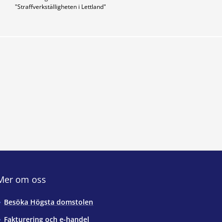
"Straffverkställigheten i Lettland"
Mer om oss
Besöka Högsta domstolen
Fakturering och e-handel