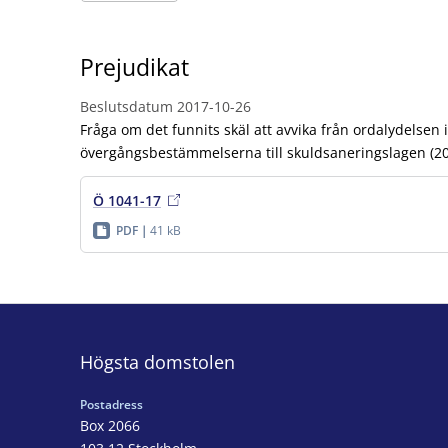
Prejudikat
Beslutsdatum
2017-10-26
Fråga om det funnits skäl att avvika från ordalydelsen 
övergångsbestämmelserna till skuldsaneringslagen (20
Ö 1041-17
PDF
41 kB
Högsta domstolen
Postadress
Box 2066