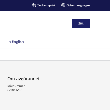
Teckenspråk
Other languages
Sök
n
In English
Om avgörandet
Målnummer
Ö 1041-17