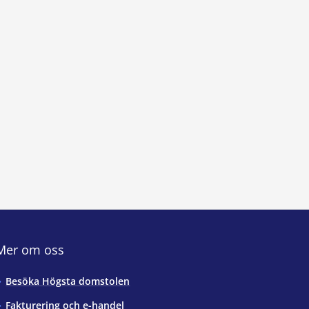
Mer om oss
Besöka Högsta domstolen
Fakturering och e-handel