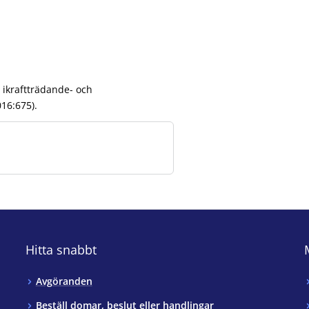
i ikraftträdande- och
16:675).
Hitta snabbt
Avgöranden
Beställ domar, beslut eller handlingar