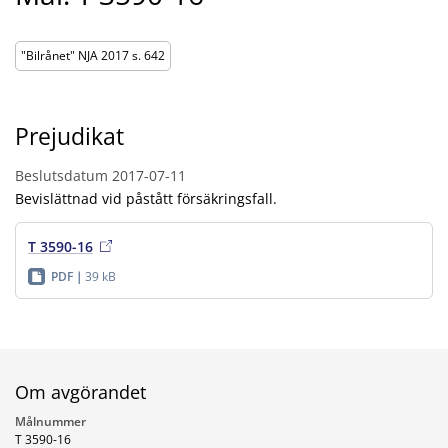
"Bilrånet" NJA 2017 s. 642
Prejudikat
Beslutsdatum
2017-07-11
Bevislättnad vid påstått försäkringsfall.
T 3590-16
PDF
39 kB
Om avgörandet
Målnummer
T 3590-16