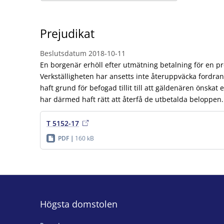
Prejudikat
Beslutsdatum
2018-10-11
En borgenär erhöll efter utmätning betalning för en p
Verkställigheten har ansetts inte återuppväcka fordra
haft grund för befogad tillit till att gäldenären önska
har därmed haft rätt att återfå de utbetalda beloppen.
T 5152-17
PDF
160 kB
Högsta domstolen