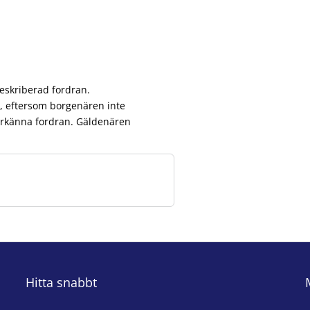
reskriberad fordran.
n, eftersom borgenären inte
t erkänna fordran. Gäldenären
Hitta snabbt