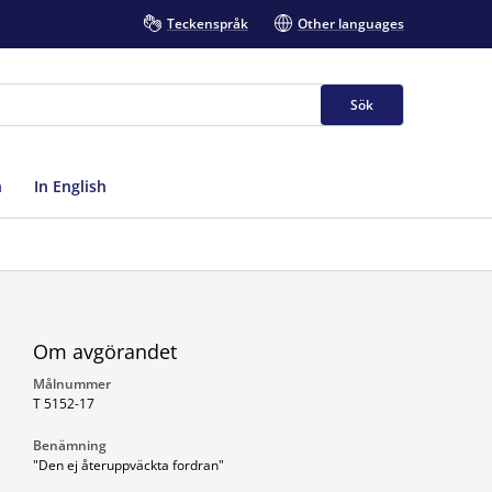
Teckenspråk
Other languages
Sök
n
In English
Om avgörandet
Målnummer
T 5152-17
Benämning
"Den ej återuppväckta fordran"