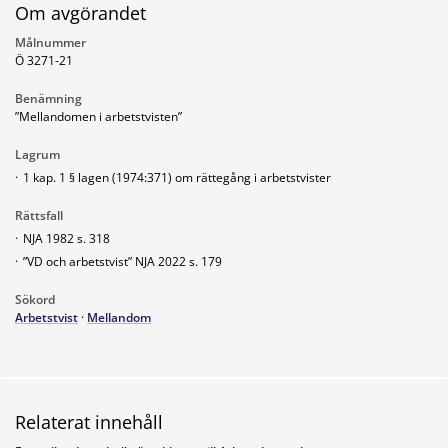
Om avgörandet
Målnummer
Ö 3271-21
Benämning
”Mellandomen i arbetstvisten”
Lagrum
·
1 kap. 1 § lagen (1974:371) om rättegång i arbetstvister
Rättsfall
·
NJA 1982 s. 318
·
”VD och arbetstvist” NJA 2022 s. 179
Sökord
Arbetstvist
·
Mellandom
Relaterat innehåll