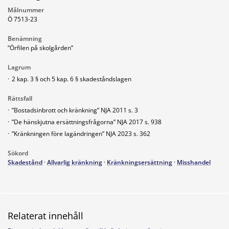
Målnummer
Ö 7513-23
Benämning
”Örfilen på skolgården”
Lagrum
·
2 kap. 3 § och 5 kap. 6 § skadeståndslagen
Rättsfall
·
”Bostadsinbrott och kränkning” NJA 2011 s. 3
·
”De hänskjutna ersättningsfrågorna” NJA 2017 s. 938
·
”Kränkningen före lagändringen” NJA 2023 s. 362
Sökord
Skadestånd
·
Allvarlig kränkning
·
Kränkningsersättning
·
Misshandel
Relaterat innehåll