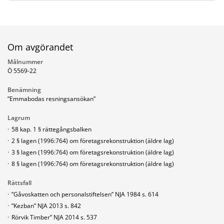
Om avgörandet
Målnummer
Ö 5569-22
Benämning
”Emmabodas resningsansökan”
Lagrum
·
58 kap. 1 § rättegångsbalken
·
2 § lagen (1996:764) om företagsrekonstruktion (äldre lag)
·
3 § lagen (1996:764) om företagsrekonstruktion (äldre lag)
·
8 § lagen (1996:764) om företagsrekonstruktion (äldre lag)
Rättsfall
·
”Gåvoskatten och personalstiftelsen” NJA 1984 s. 614
·
”Kezban” NJA 2013 s. 842
·
Rörvik Timber” NJA 2014 s. 537