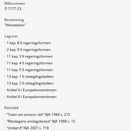
Målnummer
Ö 7177-23
Benämning
"Klimattalan"
Lagrum
·
1 kap. 8 § regeringsformen
·
2 kap. 9 § regeringsformen
·
11 kap. 3 § regeringsformen
·
11 kap. 4 § regeringsformen
·
11 kap. 5 § regeringsformen
·
13 kap. 1 § rättegångsbalken
·
13 kap. 2 § rättegångsbalken
·
Artikel 6 i Europakonventionen
·
Artikel 8 i Europakonventionen
Rättsfall
·
”Talan om annans rätt” NJA 1984 s. 215
·
”Riksdagens anslagsbeslut” NJA 1988 s. 15
·
”Unibet II” NJA 2007 s. 718