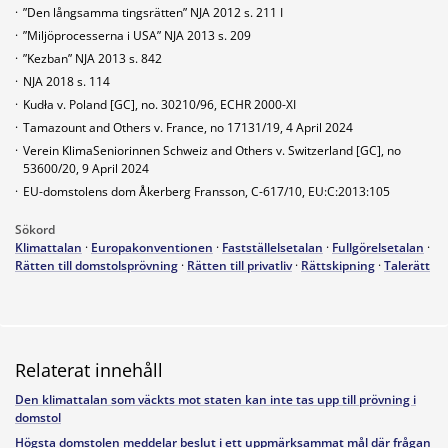
·
”Den långsamma tingsrätten” NJA 2012 s. 211 I
·
”Miljöprocesserna i USA” NJA 2013 s. 209
·
”Kezban” NJA 2013 s. 842
·
NJA 2018 s. 114
·
Kudła v. Poland [GC], no. 30210/96, ECHR 2000-XI
·
Tamazount and Others v. France, no 17131/19, 4 April 2024
·
Verein KlimaSeniorinnen Schweiz and Others v. Switzerland [GC], no
53600/20, 9 April 2024
·
EU-domstolens dom Åkerberg Fransson, C-617/10, EU:C:2013:105
Sökord
Klimattalan
·
Europakonventionen
·
Fastställelsetalan
·
Fullgörelsetalan
·
Rätten till domstolsprövning
·
Rätten till privatliv
·
Rättskipning
·
Talerätt
Relaterat innehåll
Den klimattalan som väckts mot staten kan inte tas upp till prövning i
domstol
Högsta domstolen meddelar beslut i ett uppmärksammat mål där frågan