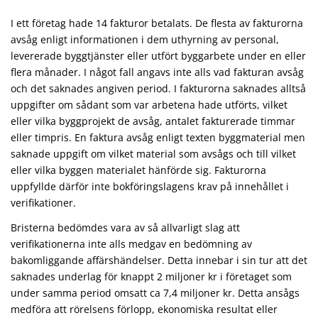
I ett företag hade 14 fakturor betalats. De flesta av fakturorna
avsåg enligt informationen i dem uthyrning av personal,
levererade byggtjänster eller utfört byggarbete under en eller
flera månader. I något fall angavs inte alls vad fakturan avsåg
och det saknades angiven period. I fakturorna saknades alltså
uppgifter om sådant som var arbetena hade utförts, vilket
eller vilka byggprojekt de avsåg, antalet fakturerade timmar
eller timpris. En faktura avsåg enligt texten byggmaterial men
saknade uppgift om vilket material som avsågs och till vilket
eller vilka byggen materialet hänförde sig. Fakturorna
uppfyllde därför inte bokföringslagens krav på innehållet i
verifikationer.
Bristerna bedömdes vara av så allvarligt slag att
verifikationerna inte alls medgav en bedömning av
bakomliggande affärshändelser. Detta innebar i sin tur att det
saknades underlag för knappt 2 miljoner kr i företaget som
under samma period omsatt ca 7,4 miljoner kr. Detta ansågs
medföra att rörelsens förlopp, ekonomiska resultat eller