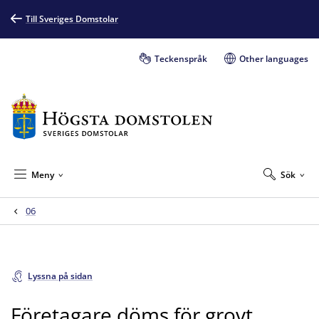
Till Sveriges Domstolar
Teckenspråk
Other languages
Meny
Sök
06
Lyssna på sidan
Företagare döms för grovt