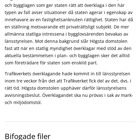
och bygglagen som ger staten rätt att överklaga i den här
typen av fall avser situationer då staten agerar i egenskap av
innehavare av en fastighetsanknuten rättighet. Staten har då
en ställning motsvarande ett privaträttsligt subjekt. De mer
allmänna statliga intressena i bygglovsärenden bevakas av
länsstyrelsen. Mot denna bakgrund slår Högsta domstolen
fast att när en statlig myndighet överklagar med stöd av den
aktuella bestämmelsen i plan- och bygglagen sker det alltid
som företrädare för staten som enskild part.
Trafikverkets överklagande hade kommit in till länsstyrelsen
inom tre veckor från det att Trafikverket fick del av det, dvs. i
rätt tid. Högsta domstolen upphäver därför länsstyrelsens
avvisningsbeslut. Överklagandet ska nu prövas i sak av mark-
och miljödomstol.
Bifogade filer