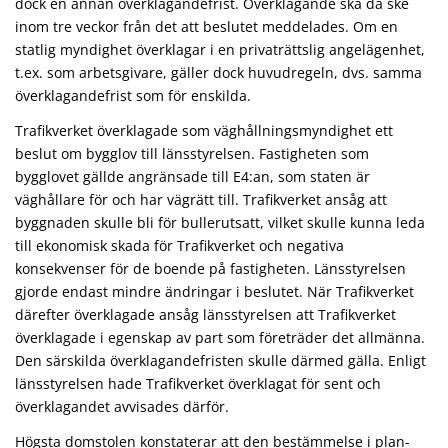
dock en annan överklagandefrist. Överklagande ska då ske
inom tre veckor från det att beslutet meddelades. Om en
statlig myndighet överklagar i en privaträttslig angelägenhet,
t.ex. som arbetsgivare, gäller dock huvudregeln, dvs. samma
överklagandefrist som för enskilda.
Trafikverket överklagade som väghållningsmyndighet ett
beslut om bygglov till länsstyrelsen. Fastigheten som
bygglovet gällde angränsade till E4:an, som staten är
väghållare för och har vägrätt till. Trafikverket ansåg att
byggnaden skulle bli för bullerutsatt, vilket skulle kunna leda
till ekonomisk skada för Trafikverket och negativa
konsekvenser för de boende på fastigheten. Länsstyrelsen
gjorde endast mindre ändringar i beslutet. När Trafikverket
därefter överklagade ansåg länsstyrelsen att Trafikverket
överklagade i egenskap av part som företräder det allmänna.
Den särskilda överklagandefristen skulle därmed gälla. Enligt
länsstyrelsen hade Trafikverket överklagat för sent och
överklagandet avvisades därför.
Högsta domstolen konstaterar att den bestämmelse i plan-