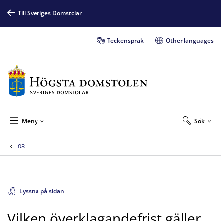
Till Sveriges Domstolar
Teckenspråk
Other languages
Meny
Sök
03
Lyssna på sidan
Vilken överklagandefrist gäller