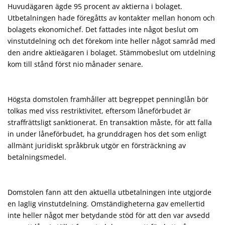
Huvudägaren ägde 95 procent av aktierna i bolaget.
Utbetalningen hade föregåtts av kontakter mellan honom och
bolagets ekonomichef. Det fattades inte något beslut om
vinstutdelning och det förekom inte heller något samråd med
den andre aktieägaren i bolaget. Stämmobeslut om utdelning
kom till stånd först nio månader senare.
Högsta domstolen framhåller att begreppet penninglån bör
tolkas med viss restriktivitet, eftersom låneförbudet är
straffrättsligt sanktionerat. En transaktion måste, för att falla
in under låneförbudet, ha grunddragen hos det som enligt
allmänt juridiskt språkbruk utgör en försträckning av
betalningsmedel.
Domstolen fann att den aktuella utbetalningen inte utgjorde
en laglig vinstutdelning. Omständigheterna gav emellertid
inte heller något mer betydande stöd för att den var avsedd