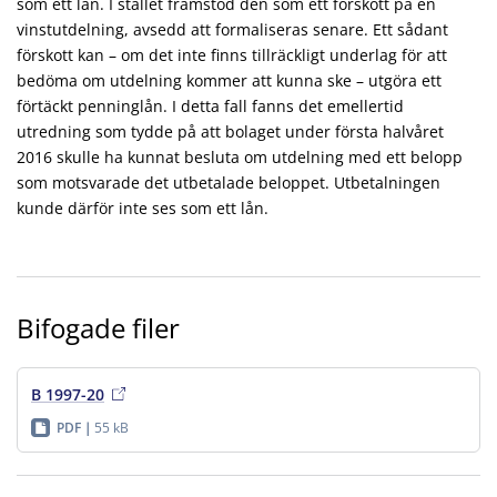
som ett lån. I stället framstod den som ett förskott på en
vinstutdelning, avsedd att formaliseras senare. Ett sådant
förskott kan – om det inte finns tillräckligt underlag för att
bedöma om utdelning kommer att kunna ske – utgöra ett
förtäckt penninglån. I detta fall fanns det emellertid
utredning som tydde på att bolaget under första halvåret
2016 skulle ha kunnat besluta om utdelning med ett belopp
som motsvarade det utbetalade beloppet. Utbetalningen
kunde därför inte ses som ett lån.
Bifogade filer
B 1997-20
PDF
55 kB