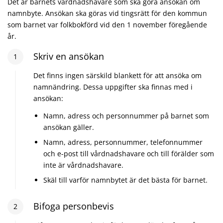
Det är barnets vårdnadshavare som ska göra ansökan om
namnbyte. Ansökan ska göras vid tingsrätt för den kommun
som barnet var folkbokförd vid den 1 november föregående
år.
Steg
Skriv en ansökan
1
:
1
Det finns ingen särskild blankett för att ansöka om
namnändring. Dessa uppgifter ska finnas med i
ansökan:
Namn, adress och personnummer på barnet som
ansökan gäller.
Namn, adress, personnummer, telefonnummer
och e-post till vårdnadshavare och till förälder som
inte är vårdnadshavare.
Skäl till varför namnbytet är det bästa för barnet.
Steg
Bifoga personbevis
2
:
2