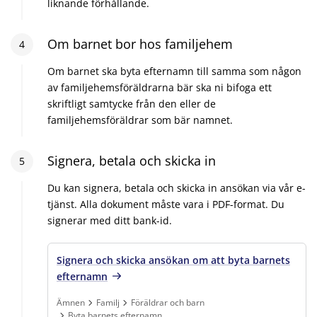
liknande förhållande.
Steg
Om barnet bor hos familjehem
4
:
4
Om barnet ska byta efternamn till samma som någon
av familjehemsföräldrarna bär ska ni bifoga ett
skriftligt samtycke från den eller de
familjehemsföräldrar som bär namnet.
Steg
Signera, betala och skicka in
5
:
5
Du kan signera, betala och skicka in ansökan via vår e-
tjänst. Alla dokument måste vara i PDF-format. Du
signerar med ditt bank-id.
Signera och skicka ansökan om att byta barnets
efternamn
Ämnen
Familj
Föräldrar och barn
Byta barnets efternamn