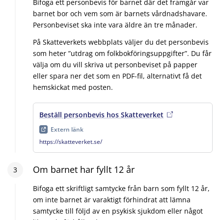
Bifoga ett personbevis för barnet där det framgår var
barnet bor och vem som är barnets vårdnadshavare.
Personbeviset ska inte vara äldre än tre månader.
På Skatteverkets webbplats väljer du det personbevis
som heter ”utdrag om folkbokföringsuppgifter”. Du får
välja om du vill skriva ut personbeviset på papper
eller spara ner det som en PDF-fil, alternativt få det
hemskickat med posten.
Beställ personbevis hos Skatteverket
, extern länk
, öp
Extern länk
https://skatteverket.se/
Steg
Om barnet har fyllt 12 år
3
:
3
Bifoga ett skriftligt samtycke från barn som fyllt 12 år,
om inte barnet är varaktigt förhindrat att lämna
samtycke till följd av en psykisk sjukdom eller något