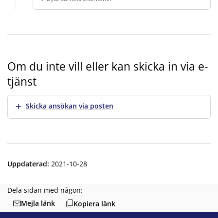
Finns under:
Ämnen, Familj, Föräldrar och barn, Byta barnets eft
Om du inte vill eller kan skicka in via e-
tjänst
Visa mer
Skicka ansökan via posten
Uppdaterad
:
2021-10-28
Dela sidan med någon:
Mejla länk
Kopiera länk