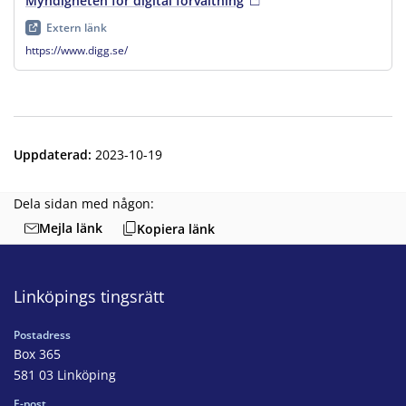
Myndigheten för digital förvaltning
, extern länk
, öppnas i ny 
Extern länk
https://www.digg.se/
Uppdaterad
:
2023-10-19
Dela sidan med någon:
Mejla länk
Kopiera länk
Linköpings tingsrätt
Postadress
Box 365
581 03 Linköping
E-post