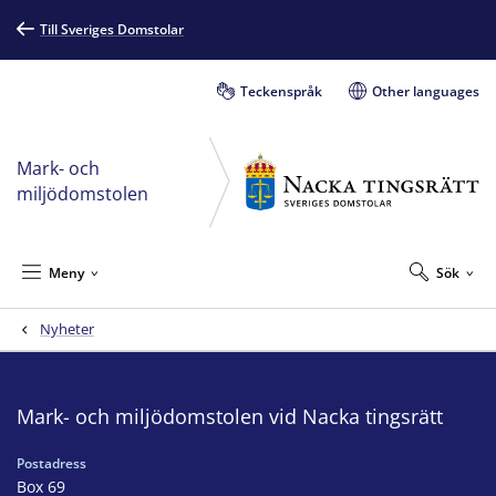
Till Sveriges Domstolar
Teckenspråk
Other languages
Mark- och
miljödomstolen
Meny
Sök
Nyheter
Mark- och miljödomstolen vid Nacka tingsrätt
Postadress
Box 69