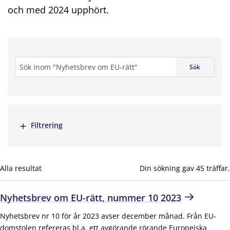
och med 2024 upphört.
Sök
Sök
Visa mer
Filtrering
sökning
Alla resultat
*
Din sökning gav 45 träffar.
Nyhetsbrev om EU-rätt, nummer 10 2023
Nyhetsbrev nr 10 för år 2023 avser december månad. Från EU-
domstolen refereras bl.a. ett avgörande rörande Europeiska