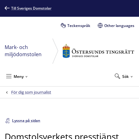
Till Sveriges Domstolar
Teckenspråk
Other languages
Mark- och
miljödomstolen
Meny
Sök
För dig som journalist
Lyssna på sidan
Domstolsverkets presstjänst