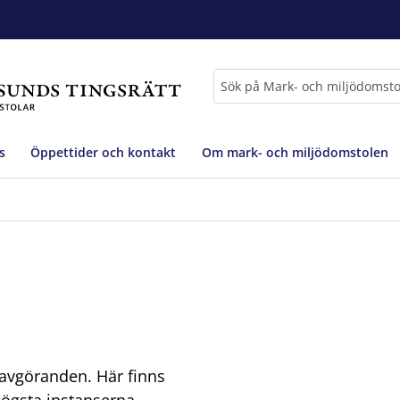
Sök
s
Öppettider och kontakt
Om mark- och miljödomstolen
savgöranden. Här finns
högsta instanserna.