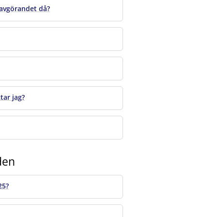
 avgörandet då?
tar jag?
den
25?