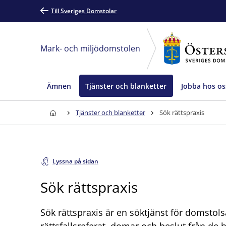
Till Sveriges Domstolar
Mark- och miljödomstolen
Ämnen
Tjänster och blanketter
Jobba hos os
Tjänster och blanketter
Sök rättspraxis
Lyssna på sidan
Sök rättspraxis
Sök rättspraxis är en söktjänst för domstol
rättsfallsreferat, domar och beslut från de 