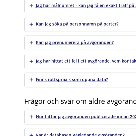
Visa mer
Jag har målnumret - kan jag få en exakt träff på
Visa mer
Kan jag söka på personnamn på parter?
Visa mer
Kan jag prenumerera på avgöranden?
Visa mer
Jag har hittat ett fel i ett avgörande, vem kontak
Visa mer
Finns rättspraxis som öppna data?
Frågor och svar om äldre avgöran
Visa mer
Hur hittar jag avgöranden publicerade innan 20
Visa mer
Var är databasen Vägledande avgöranden?