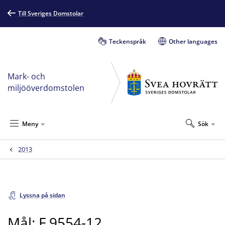
Till Sveriges Domstolar
Teckenspråk
Other languages
Mark- och
miljööverdomstolen
Meny
Sök
2013
Lyssna på sidan
Mål: F 9554-12